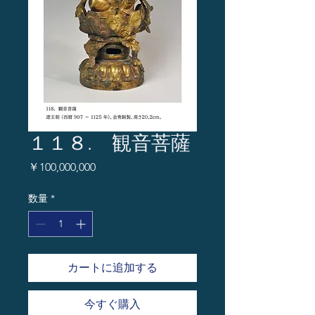
１１８. 観音菩薩
価
￥100,000,000
格
数量
*
カートに追加する
今すぐ購入