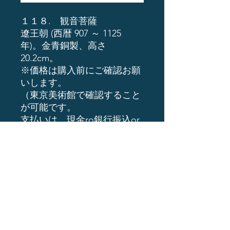
１１８. 観音菩薩
遼王朝 (西暦 907 ～ 1125
年)。金青銅製、高さ
20.2cm。
※価格は購入前にご確認お願
いします。
（東京美術館で確認すること
が可能です。
支払いは、現金ro銀行振込or
暗号通貨
ーーーーーーーーーーーーー
ーーーーーーーー
1億円以上予算がある方はイ
ンバウンド事業の
全国仏像美術館ビジネスのご
相談が可能となります。