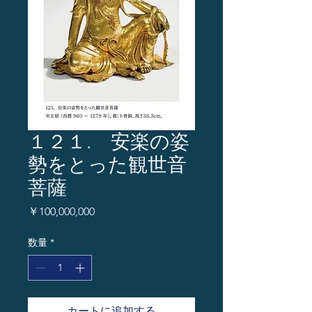
１２１. 安楽の姿
勢をとった観世音
菩薩
価
￥100,000,000
格
数量
*
カートに追加する