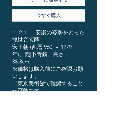
今すぐ購入
１２１. 安楽の姿勢をとった
観世音菩薩
宋王朝 (西暦 960 ～ 1279
年)。義|卜青銅、高さ
38.3cm。
※価格は購入前にご確認お願
いします。
（東京美術館で確認すること
が可能です。
支払いは、現金ro銀行振込or
暗号通貨
ーーーーーーーーーーーーー
ーーーーーーーー
1億円以上予算がある方はイ
ンバウンド事業の