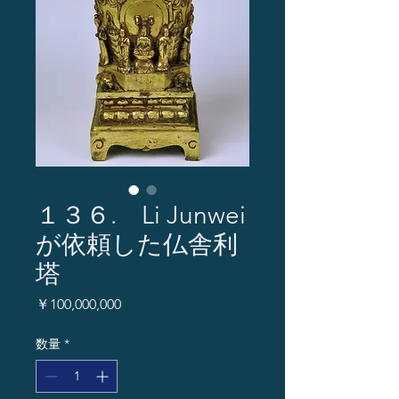
１３６. Li Junwei
が依頼した仏舎利
塔
価
￥100,000,000
格
数量
*