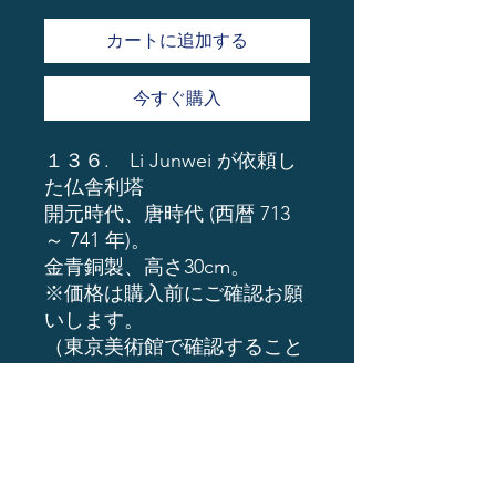
カートに追加する
今すぐ購入
１３６. Li Junwei が依頼し
た仏舎利塔
開元時代、唐時代 (西暦 713
～ 741 年)。
金青銅製、高さ30cm。
※価格は購入前にご確認お願
いします。
（東京美術館で確認すること
が可能です。
支払いは、現金ro銀行振込or
暗号通貨
ーーーーーーーーーーーーー
ーーーーーーーー