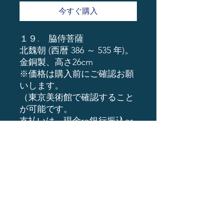
今すぐ購入
１９. 脇侍菩薩
北魏朝 (西暦 386 ～ 535 年)。
金銅製、高さ26cm
※価格は購入前にご確認お願
いします。
（東京美術館で確認すること
が可能です。
支払いは、現金ro銀行振込or
暗号通貨
ーーーーーーーーーーーーー
ーーーーーーーー
1億円以上予算がある方はイ
ンバウンド事業の
全国仏像美術館ビジネスのご
相談が可能となります。