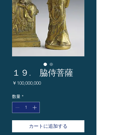
１９. 脇侍菩薩
価
￥100,000,000
格
数量
*
カートに追加する