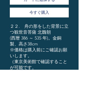
今すぐ購入
２２. 舟の形をした背景に立
つ観世音菩薩 北魏朝
(西暦 386 ～ 535 年)。金銅
製、高さ38cm
※価格は購入前にご確認お願
いします。
（東京美術館で確認すること
が可能です。
支払いは、現金ro銀行振込or
暗号通貨
ーーーーーーーーーーーーー
ーーーーーーーー
1億円以上予算がある方はイ
ンバウンド事業の
全国仏像美術館ビジネスのご