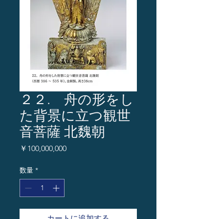
２２. 舟の形をし
た背景に立つ観世
音菩薩 北魏朝
価
￥100,000,000
格
数量
*
カートに追加する