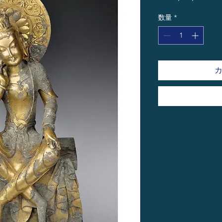
格
数量
*