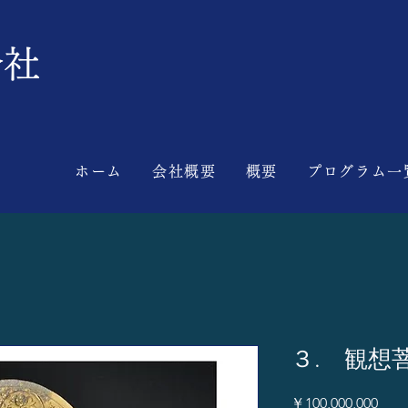
会社
ホーム
会社概要
概要
プログラム一
３. 観想
価
￥100,000,000