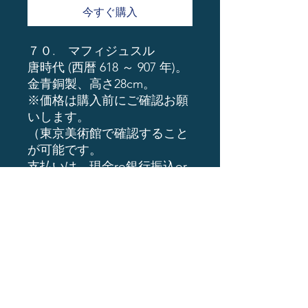
今すぐ購入
７０. マフィジュスル
唐時代 (西暦 618 ～ 907 年)。
金青銅製、高さ28cm。
※価格は購入前にご確認お願
いします。
（東京美術館で確認すること
が可能です。
支払いは、現金ro銀行振込or
暗号通貨
ーーーーーーーーーーーーー
ーーーーーーーー
1億円以上予算がある方はイ
ンバウンド事業の
全国仏像美術館ビジネスのご
相談が可能となります。