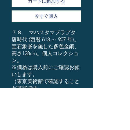
カートに追加する
今すぐ購入
７８. マハスタマプラプタ
唐時代 (西暦 618 ～ 907 年)。
宝石象嵌を施した多色金銅、
高さ128cm。個人コレクショ
ン。
※価格は購入前にご確認お願
いします。
（東京美術館で確認すること
が可能です。
支払いは、現金ro銀行振込or
暗号通貨
ーーーーーーーーーーーーー
ーーーーーーーー
1億円以上予算がある方はイ