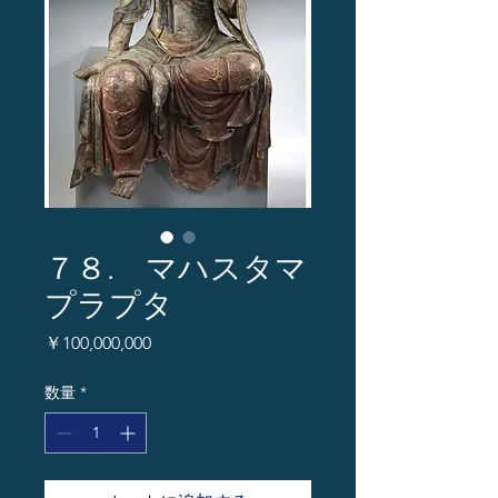
７８. マハスタマ
プラプタ
価
￥100,000,000
格
数量
*