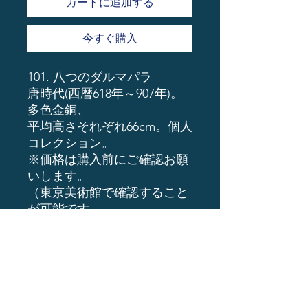
カートに追加する
今すぐ購入
101. 八つのダルマパラ
唐時代(西暦618年～907年)。
多色金銅、
平均高さそれぞれ66cm。個人
コレクション。
※価格は購入前にご確認お願
いします。
（東京美術館で確認すること
が可能です。
支払いは、現金ro銀行振込or
暗号通貨
ーーーーーーーーーーーーー
ーーーーーーーー
1億円以上予算がある方はイ